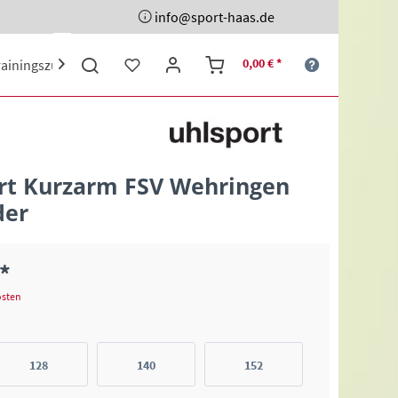
info@sport-haas.de
0,00 € *
rainingszubehör
Ehrenpreise
Sporttaschen
Schuhe

irt Kurzarm FSV Wehringen
der
 *
osten
128
140
152