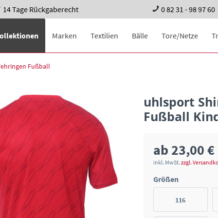
14 Tage Rückgaberecht
0 82 31 - 98 97 60
ollektionen
Marken
Textilien
Bälle
Tore/Netze
T
ehringen Fußball
uhlsport Sh
Fußball Kin
ab 23,00 €
inkl. MwSt.
zzgl. Versandk
Größen
116