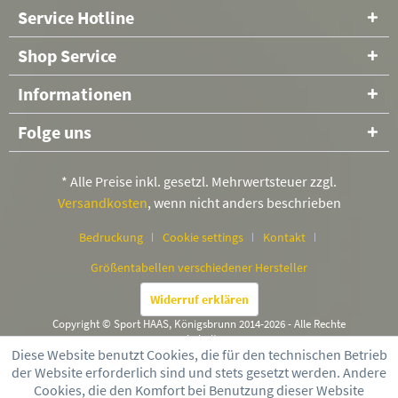
Service Hotline
Shop Service
Informationen
Folge uns
* Alle Preise inkl. gesetzl. Mehrwertsteuer zzgl.
Versandkosten
, wenn nicht anders beschrieben
Bedruckung
Cookie settings
Kontakt
Größentabellen verschiedener Hersteller
Widerruf erklären
Copyright © Sport HAAS, Königsbrunn 2014-2026 - Alle Rechte
vorbehalten
Diese Website benutzt Cookies, die für den technischen Betrieb
der Website erforderlich sind und stets gesetzt werden. Andere
Cookies, die den Komfort bei Benutzung dieser Website