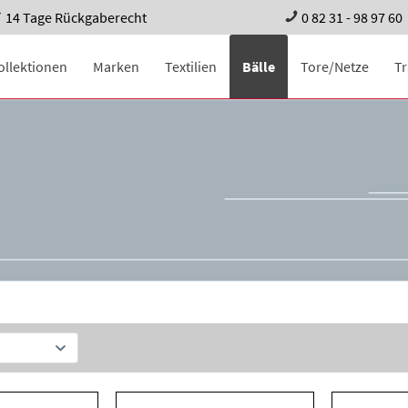
14 Tage Rückgaberecht
0 82 31 - 98 97 60
ollektionen
Marken
Textilien
Bälle
Tore/Netze
T