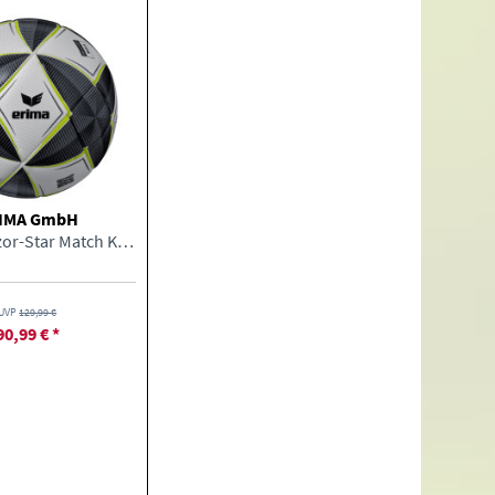
IMA GmbH
Erima Senzor-Star Match Kopernikus Fußball
UVP
129,99 €
90,99 € *