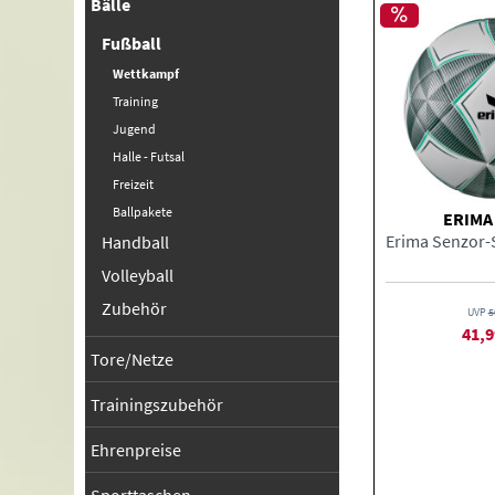
Bälle
Fußball
Wettkampf
Training
Jugend
Halle - Futsal
Freizeit
Ballpakete
ERIMA
Handball
Volleyball
Zubehör
UVP
5
41,9
Tore/Netze
Trainingszubehör
Ehrenpreise