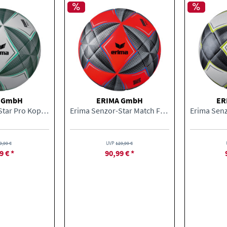
 GmbH
ERIMA GmbH
ER
Erima Senzor-Star Pro Kopernikus Fußball
Erima Senzor-Star Match Fluo Kopernikus...
9,99 €
UVP
129,99 €
9 € *
90,99 € *