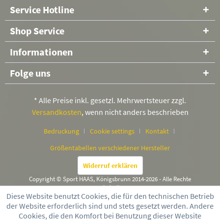
Service Hotline
Shop Service
Informationen
Folge uns
* Alle Preise inkl. gesetzl. Mehrwertsteuer zzgl.
Versandkosten
, wenn nicht anders beschrieben
Bedruckung
Cookie settings
Kontakt
Größentabellen verschiedener Hersteller
Widerruf erklären
Copyright © Sport HAAS, Königsbrunn 2014-2026 - Alle Rechte
vorbehalten
Diese Website benutzt Cookies, die für den technischen Betrieb
der Website erforderlich sind und stets gesetzt werden. Andere
Cookies, die den Komfort bei Benutzung dieser Website