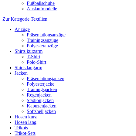
Fußballschuhe
Auslaufmodelle
Zur Kategorie Textilien
Anzüge
Präsentationsanzüge
Trainingsanzüge
Polyesteranzüge
Shirts kurzarm
T-Shirt
Polo-Shirt
Shirts langarm
Jacken
Präsentationsjacken
Polyesterjacke
Trainingsjacken
Regenjacken
Stadionjacken
Kapuzenjacken
Softshelljacken
Hosen kurz
Hosen lang
Trikots
Trikot-Sets