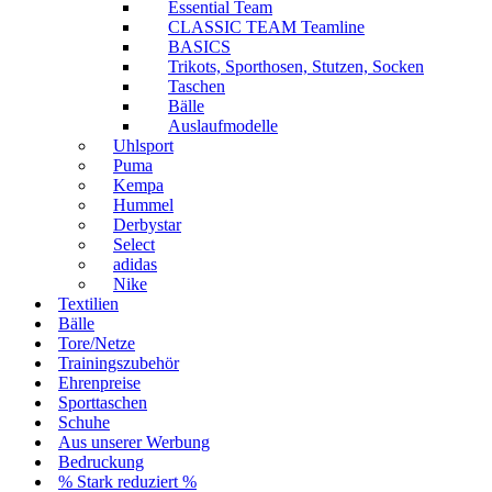
Essential Team
CLASSIC TEAM Teamline
BASICS
Trikots, Sporthosen, Stutzen, Socken
Taschen
Bälle
Auslaufmodelle
Uhlsport
Puma
Kempa
Hummel
Derbystar
Select
adidas
Nike
Textilien
Bälle
Tore/Netze
Trainingszubehör
Ehrenpreise
Sporttaschen
Schuhe
Aus unserer Werbung
Bedruckung
% Stark reduziert %