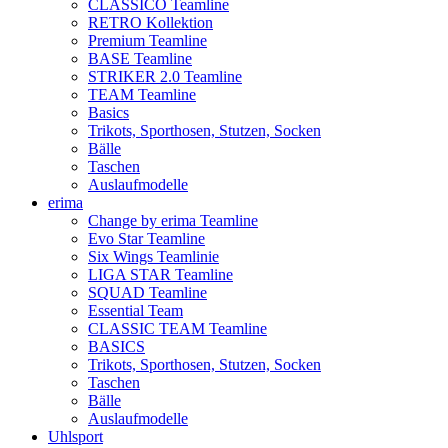
CLASSICO Teamline
RETRO Kollektion
Premium Teamline
BASE Teamline
STRIKER 2.0 Teamline
TEAM Teamline
Basics
Trikots, Sporthosen, Stutzen, Socken
Bälle
Taschen
Auslaufmodelle
erima
Change by erima Teamline
Evo Star Teamline
Six Wings Teamlinie
LIGA STAR Teamline
SQUAD Teamline
Essential Team
CLASSIC TEAM Teamline
BASICS
Trikots, Sporthosen, Stutzen, Socken
Taschen
Bälle
Auslaufmodelle
Uhlsport