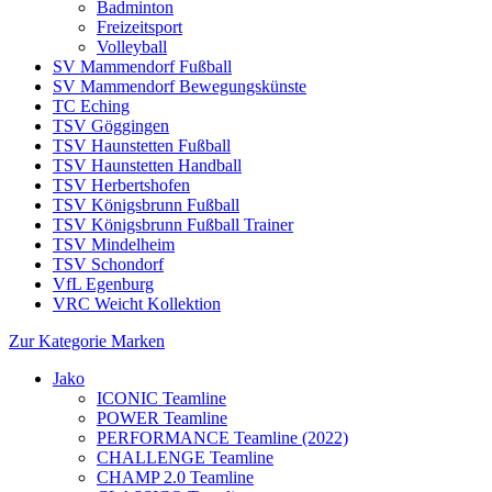
Badminton
Freizeitsport
Volleyball
SV Mammendorf Fußball
SV Mammendorf Bewegungskünste
TC Eching
TSV Göggingen
TSV Haunstetten Fußball
TSV Haunstetten Handball
TSV Herbertshofen
TSV Königsbrunn Fußball
TSV Königsbrunn Fußball Trainer
TSV Mindelheim
TSV Schondorf
VfL Egenburg
VRC Weicht Kollektion
Zur Kategorie Marken
Jako
ICONIC Teamline
POWER Teamline
PERFORMANCE Teamline (2022)
CHALLENGE Teamline
CHAMP 2.0 Teamline