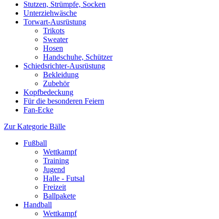
Stutzen, Strümpfe, Socken
Unterziehwäsche
Torwart-Ausrüstung
Trikots
Sweater
Hosen
Handschuhe, Schützer
Schiedsrichter-Ausrüstung
Bekleidung
Zubehör
Kopfbedeckung
Für die besonderen Feiern
Fan-Ecke
Zur Kategorie Bälle
Fußball
Wettkampf
Training
Jugend
Halle - Futsal
Freizeit
Ballpakete
Handball
Wettkampf