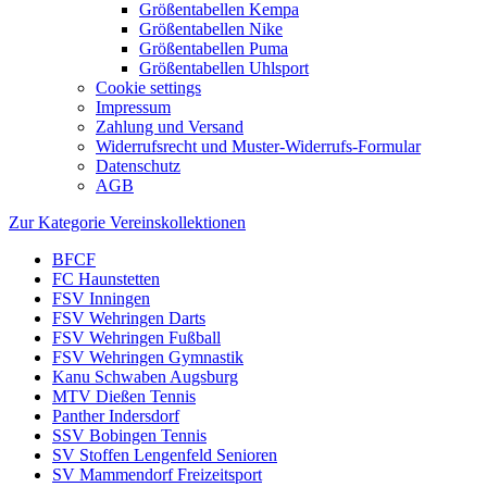
Größentabellen Kempa
Größentabellen Nike
Größentabellen Puma
Größentabellen Uhlsport
Cookie settings
Impressum
Zahlung und Versand
Widerrufsrecht und Muster-Widerrufs-Formular
Datenschutz
AGB
Zur Kategorie Vereinskollektionen
BFCF
FC Haunstetten
FSV Inningen
FSV Wehringen Darts
FSV Wehringen Fußball
FSV Wehringen Gymnastik
Kanu Schwaben Augsburg
MTV Dießen Tennis
Panther Indersdorf
SSV Bobingen Tennis
SV Stoffen Lengenfeld Senioren
SV Mammendorf Freizeitsport