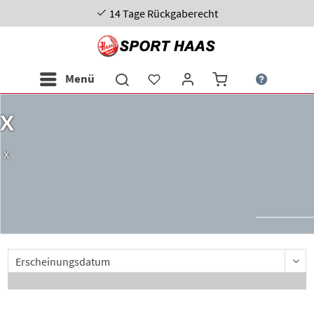
14 Tage Rückgaberecht
Menü
X
X