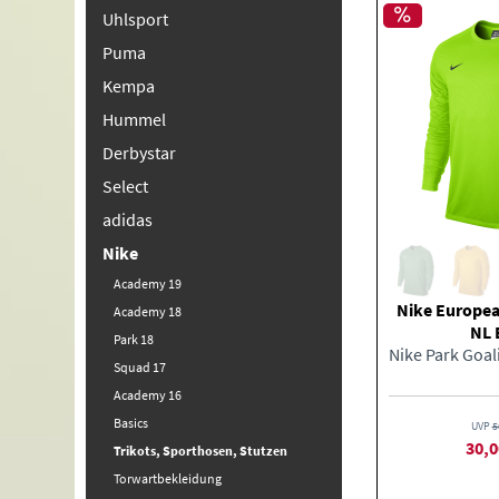
Uhlsport
Puma
Kempa
Hummel
Derbystar
Select
adidas
Nike
Academy 19
Nike Europea
Academy 18
NL 
Park 18
Squad 17
Academy 16
Basics
UVP
5
30,0
Trikots, Sporthosen, Stutzen
Torwartbekleidung