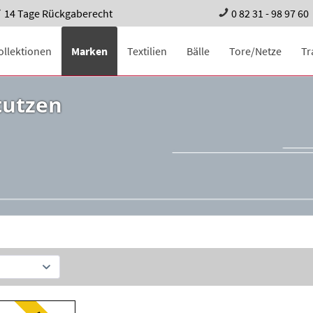
14 Tage Rückgaberecht
0 82 31 - 98 97 60
ollektionen
Marken
Textilien
Bälle
Tore/Netze
Tr
tutzen