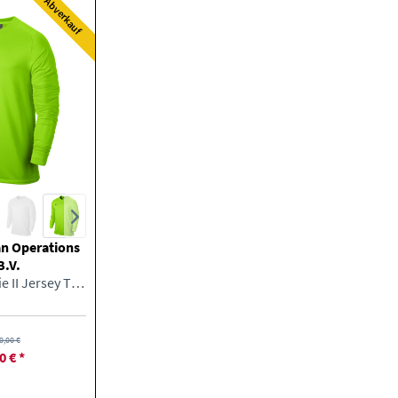
Abverkauf
n Operations
B.V.
Nike Park Goalie II Jersey TW Trikot
0,00 €
0 € *