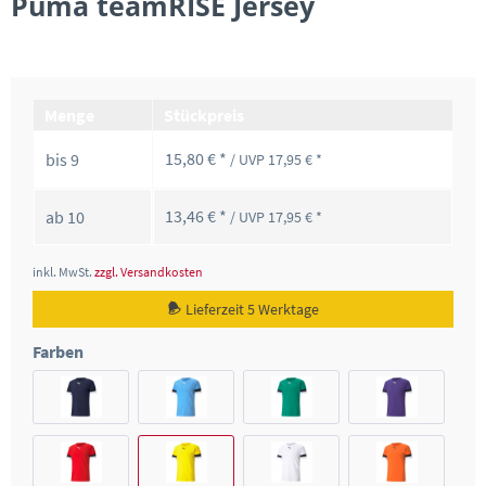
Puma teamRISE Jersey
Menge
Stückpreis
15,80 € *
bis
9
/ UVP 17,95 € *
13,46 € *
ab
10
/ UVP 17,95 € *
inkl. MwSt.
zzgl. Versandkosten
Lieferzeit 5 Werktage
Farben