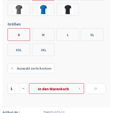
Größen
S
M
L
XL
XXL
3XL
Auswahl zurücksetzen
In den
Warenkorb
Artikel-Nr.:
704932-07S-12