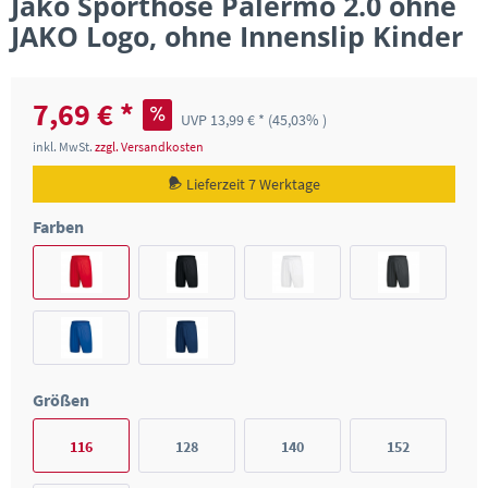
Jako Sporthose Palermo 2.0 ohne
JAKO Logo, ohne Innenslip Kinder
7,69 € *
UVP 13,99 € *
(45,03% )
inkl. MwSt.
zzgl. Versandkosten
Lieferzeit 7 Werktage
Farben
Größen
116
128
140
152