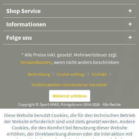
Shop Service
Informationen
Folge uns
* Alle Preise inkl. gesetzl. Mehrwertsteuer zzgl.
Versandkosten
, wenn nicht anders beschrieben
Bedruckung
Cookie settings
Kontakt
Größentabellen verschiedener Hersteller
Widerruf erklären
Copyright © Sport HAAS, Königsbrunn 2014-2026 - Alle Rechte
vorbehalten
Diese Website benutzt Cookies, die für den technischen Betrieb
der Website erforderlich sind und stets gesetzt werden. Andere
Cookies, die den Komfort bei Benutzung dieser Website
erhöhen, der Direktwerbung dienen oder die Interaktion mit