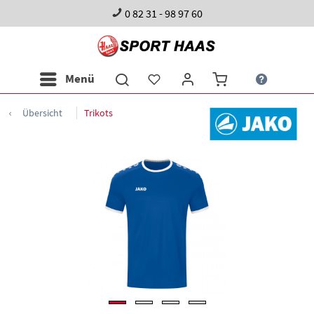
0 82 31 - 98 97 60
Menü
Übersicht
Trikots