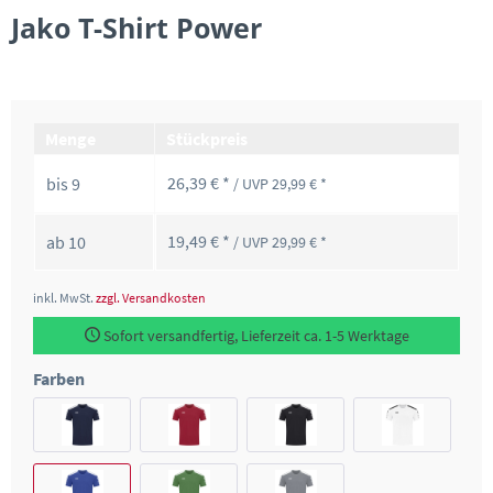
Jako T-Shirt Power
Menge
Stückpreis
26,39 € *
bis
9
/ UVP 29,99 € *
19,49 € *
ab
10
/ UVP 29,99 € *
inkl. MwSt.
zzgl. Versandkosten
Sofort versandfertig, Lieferzeit ca. 1-5 Werktage
Farben