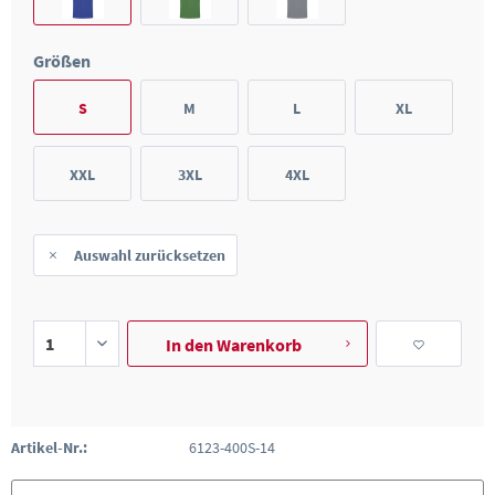
Größen
S
M
L
XL
XXL
3XL
4XL
Auswahl zurücksetzen
In den
Warenkorb
Artikel-Nr.:
6123-400S-14