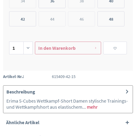
34
36
38
40
42
44
46
48
In den
Warenkorb
Artikel-Nr.:
615409-42-15
Beschreibung
Erima 5-Cubes Wettkampf-Short Damen stylische Trainings-
und Wettkampfshort aus elastischem...
mehr
Ähnliche Artikel