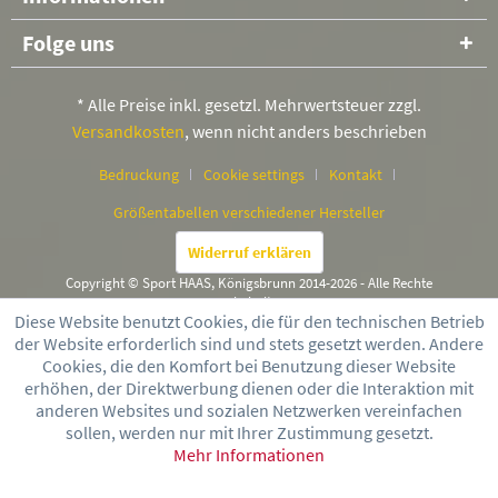
Folge uns
* Alle Preise inkl. gesetzl. Mehrwertsteuer zzgl.
Versandkosten
, wenn nicht anders beschrieben
Bedruckung
Cookie settings
Kontakt
Größentabellen verschiedener Hersteller
Widerruf erklären
Copyright © Sport HAAS, Königsbrunn 2014-2026 - Alle Rechte
vorbehalten
Diese Website benutzt Cookies, die für den technischen Betrieb
der Website erforderlich sind und stets gesetzt werden. Andere
Cookies, die den Komfort bei Benutzung dieser Website
erhöhen, der Direktwerbung dienen oder die Interaktion mit
anderen Websites und sozialen Netzwerken vereinfachen
sollen, werden nur mit Ihrer Zustimmung gesetzt.
Mehr Informationen