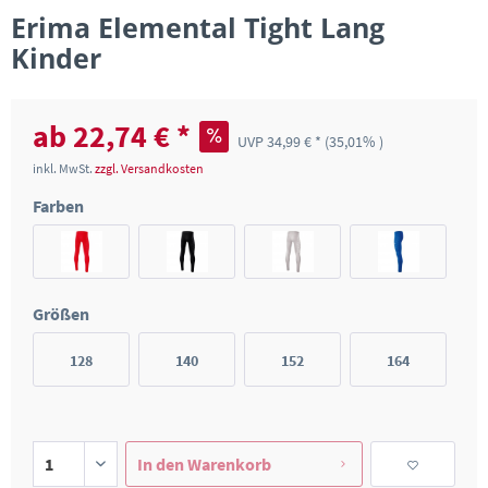
Erima Elemental Tight Lang
Kinder
ab 22,74 € *
UVP 34,99 € *
(35,01% )
inkl. MwSt.
zzgl. Versandkosten
Farben
Größen
128
140
152
164
In den
Warenkorb