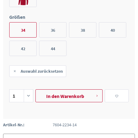
Größen
34
36
38
40
42
44
Auswahl zurücksetzen
In den
Warenkorb
Artikel-Nr.:
7604-2234-14