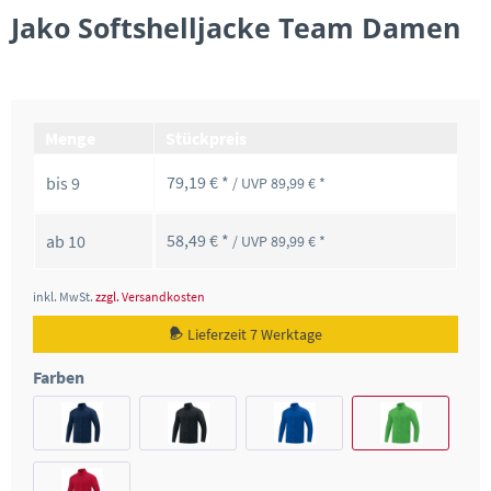
Jako Softshelljacke Team Damen
Menge
Stückpreis
79,19 € *
bis
9
/ UVP 89,99 € *
58,49 € *
ab
10
/ UVP 89,99 € *
inkl. MwSt.
zzgl. Versandkosten
Lieferzeit 7 Werktage
Farben