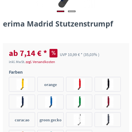
erima Madrid Stutzenstrumpf
ab 7,14 € *
UVP 10,99 € *
(35,03% )
inkl. MwSt.
zzgl. Versandkosten
Farben
orange
curacao
green gecko