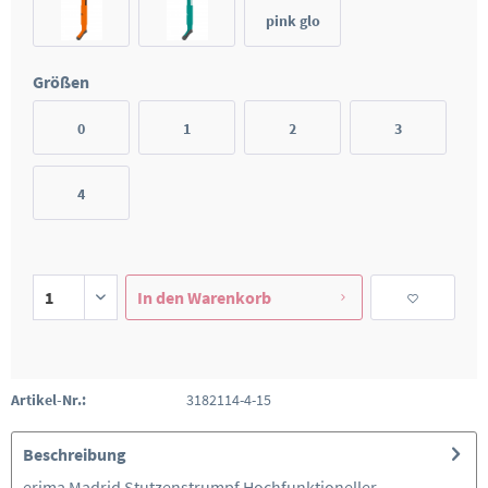
pink glo
Größen
0
1
2
3
4
In den
Warenkorb
Artikel-Nr.:
3182114-4-15
Beschreibung
erima Madrid Stutzenstrumpf Hochfunktioneller