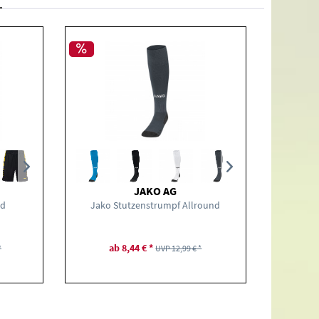
JAKO AG
nd
Jako Stutzenstrumpf Allround
Jako
ab 8,44 € *
ab
*
UVP 12,99 € *