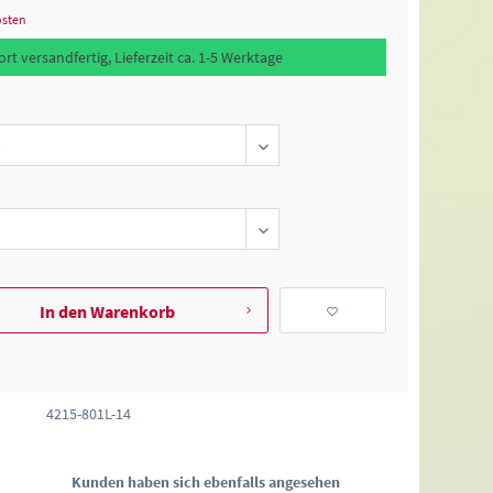
osten
rt versandfertig, Lieferzeit ca. 1-5 Werktage
In den
Warenkorb
4215-801L-14
Kunden haben sich ebenfalls angesehen