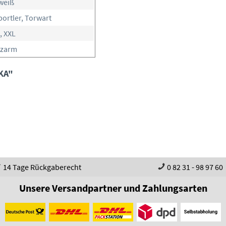
weiß
portler, Torwart
L, XXL
rzarm
 KA"
14 Tage Rückgaberecht
0 82 31 - 98 97 60
Unsere Versandpartner und Zahlungsarten