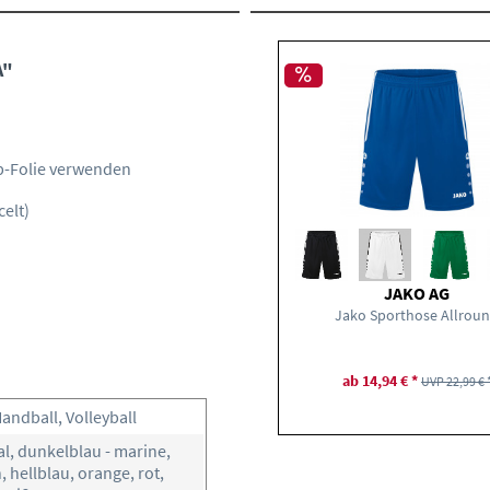
A"
p-Folie verwenden
celt)
JAKO AG
Jako Sporthose Allrou
ab 14,94 € *
UVP 22,99 € 
Handball, Volleyball
al, dunkelblau - marine,
, hellblau, orange, rot,