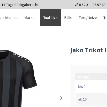
14 Tage Rückgaberecht
0 82 31 - 98 97 60
ollektionen
Marken
Textilien
Bälle
Tore/Netze
T
Jako Trikot 
Menge
bis
9
ab
10