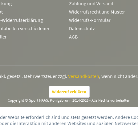
ckung
Zahlung und Versand
kt
Widerrufsrecht und Muster-
e-Widerrufserklärung
Widerrufs-Formular
ntabellen verschiedener
Datenschutz
ller
AGB
inkl. gesetzl. Mehrwertsteuer zzgl.
Versandkosten
, wenn nicht ande
Widerruf erklären
Copyright © Sport HAAS, Königsbrunn 2014-2026 - Alle Rechte vorbehalten
 der Website erforderlich sind und stets gesetzt werden. Andere Co
der die Interaktion mit anderen Websites und sozialen Netzwerken