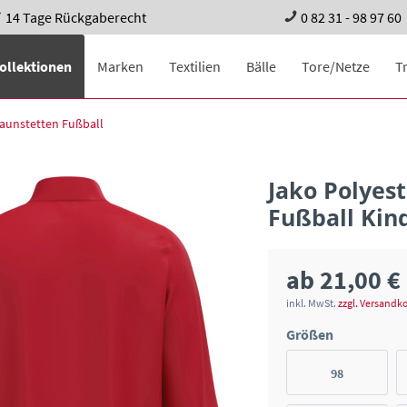
14 Tage Rückgaberecht
0 82 31 - 98 97 60
ollektionen
Marken
Textilien
Bälle
Tore/Netze
T
aunstetten Fußball
Jako Polyes
Fußball Kin
ab 21,00 €
inkl. MwSt.
zzgl. Versandk
Größen
98