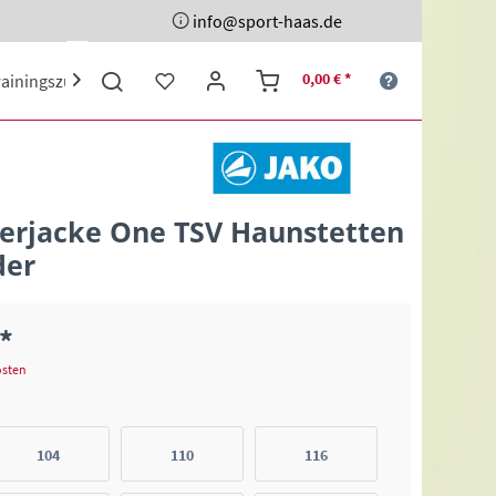
info@sport-haas.de
0,00 € *
rainingszubehör
Ehrenpreise
Sporttaschen
Schuhe

terjacke One TSV Haunstetten
der
 *
osten
104
110
116