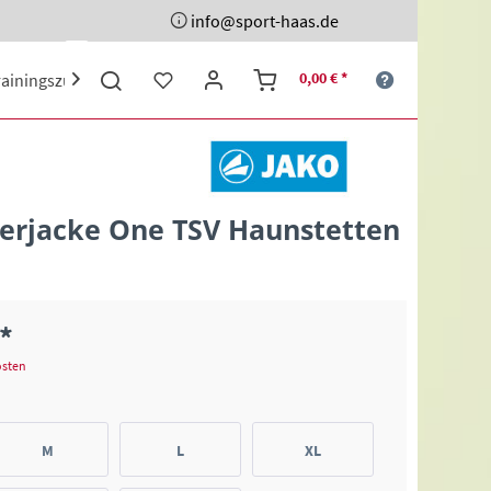
info@sport-haas.de
0,00 € *
rainingszubehör
Ehrenpreise
Sporttaschen
Schuhe

terjacke One TSV Haunstetten
 *
osten
M
L
XL