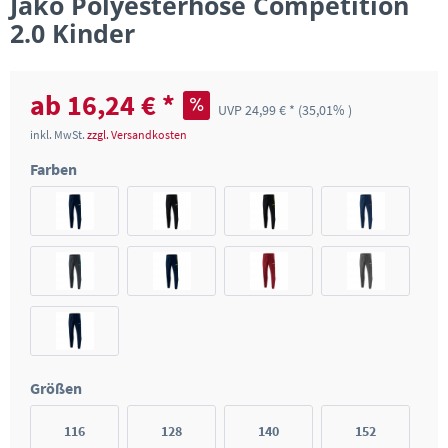
Jako Polyesterhose Competition
2.0 Kinder
ab 16,24 € *
UVP 24,99 € *
(35,01% )
inkl. MwSt.
zzgl. Versandkosten
Farben
Größen
116
128
140
152