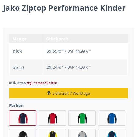
Jako Ziptop Performance Kinder
Menge
Stückpreis
39,59 € *
bis
9
/ UVP 44,99 € *
29,24 € *
ab
10
/ UVP 44,99 € *
inkl. MwSt.
zzgl. Versandkosten
Lieferzeit 7 Werktage
Farben