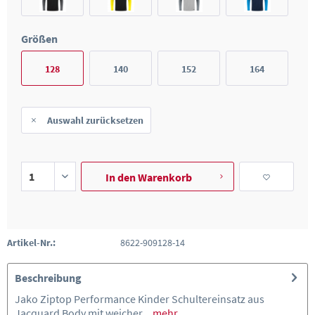
Größen
128
140
152
164
Auswahl zurücksetzen
In den
Warenkorb
Artikel-Nr.:
8622-909128-14
Beschreibung
Jako Ziptop Performance Kinder Schultereinsatz aus
Jacquard Body mit weicher...
mehr