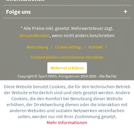
Folge uns
* Alle Preise inkl. gesetzl. Mehrwertsteuer zzgl.
Versandkosten
, wenn nicht anders beschrieben
Bedruckung
Cookie settings
Kontakt
Größentabellen verschiedener Hersteller
Widerruf erklären
Copyright © Sport HAAS, Königsbrunn 2014-2026 - Alle Rechte
vorbehalten
Diese Website benutzt Cookies, die für den technischen Betrieb
der Website erforderlich sind und stets gesetzt werden. Andere
Cookies, die den Komfort bei Benutzung dieser Website
erhöhen, der Direktwerbung dienen oder die Interaktion mit
anderen Websites und sozialen Netzwerken vereinfachen
sollen, werden nur mit Ihrer Zustimmung gesetzt.
Mehr Informationen