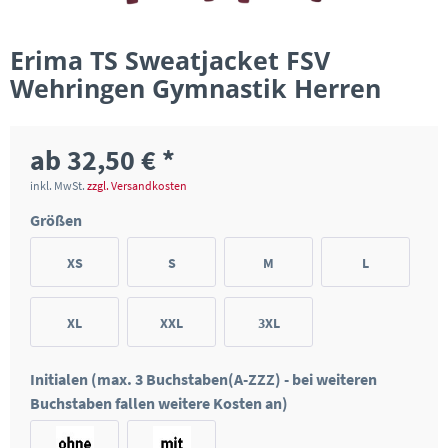
Erima TS Sweatjacket FSV
Wehringen Gymnastik Herren
ab 32,50 € *
inkl. MwSt.
zzgl. Versandkosten
Größen
XS
S
M
L
XL
XXL
3XL
Initialen (max. 3 Buchstaben(A-ZZZ) - bei weiteren
Buchstaben fallen weitere Kosten an)