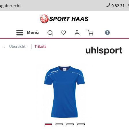
0 82 31 - 98 97 60
Menü
Übersicht
Trikots