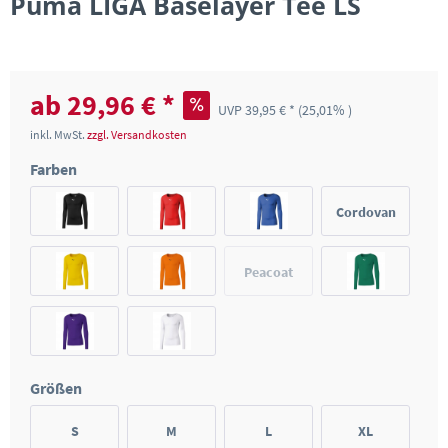
Puma LIGA Baselayer Tee LS
ab 29,96 € *
UVP 39,95 € *
(25,01% )
inkl. MwSt.
zzgl. Versandkosten
Farben
Cordovan
Peacoat
Größen
S
M
L
XL