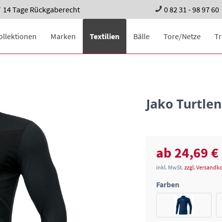
14 Tage Rückgaberecht
0 82 31 - 98 97 60
ollektionen
Marken
Textilien
Bälle
Tore/Netze
T
Jako Turtle
ab 24,69 €
inkl. MwSt.
zzgl. Versandk
Farben