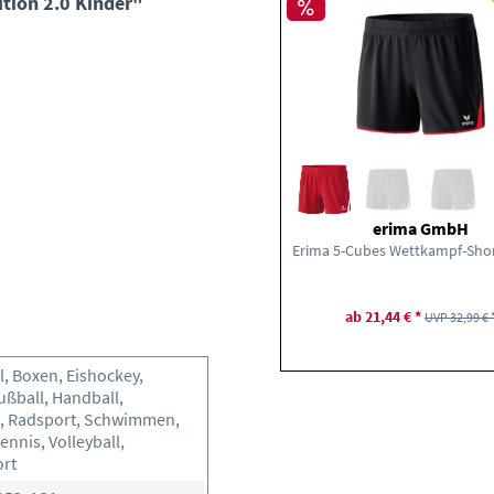
tion 2.0 Kinder"
erima GmbH
ab 21,44 € *
UVP 32,99 € 
l, Boxen, Eishockey,
Fußball, Handball,
t, Radsport, Schwimmen,
ennis, Volleyball,
ort