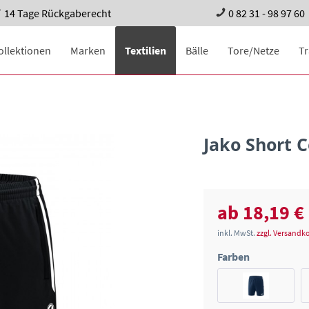
14 Tage Rückgaberecht
0 82 31 - 98 97 60
ollektionen
Marken
Textilien
Bälle
Tore/Netze
T
Jako Short 
ab 18,19 €
inkl. MwSt.
zzgl. Versandk
Farben