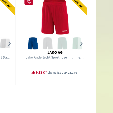
Abverkauf
Abverkauf
JAKO AG
Erima 5-Cubes Wettkampf-Short Damen
Jako Anderlecht Sporthose mit Innenslip
Jak
ab 9,32 € *
ab
*
ehemalige UVP: 16,95 € *