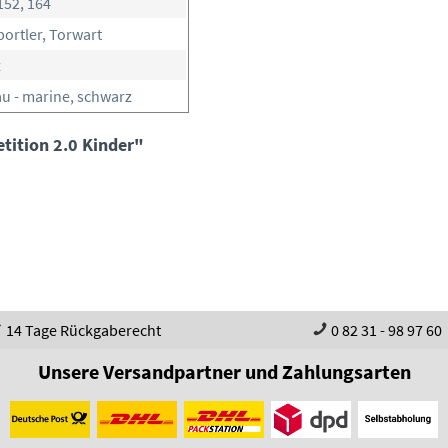
152, 164
portler, Torwart
z
u - marine, schwarz
tition 2.0 Kinder"
14 Tage Rückgaberecht
0 82 31 - 98 97 60
Unsere Versandpartner und Zahlungsarten