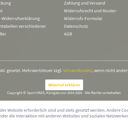
ckung
Zahlung und Versand
kt
Widerrufsrecht und Muster-
e-Widerrufserklärung
Widerrufs-Formular
ntabellen verschiedener
Datenschutz
ller
AGB
inkl. gesetzl. Mehrwertsteuer zzgl.
Versandkosten
, wenn nicht ande
Widerruf erklären
Copyright © Sport HAAS, Königsbrunn 2014-2026 - Alle Rechte vorbehalten
 der Website erforderlich sind und stets gesetzt werden. Andere Co
der die Interaktion mit anderen Websites und sozialen Netzwerken