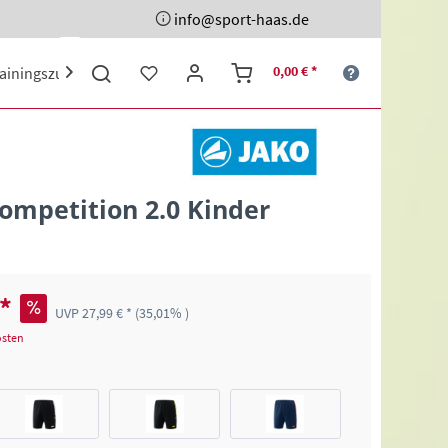
info@sport-haas.de
0,00 € *
rainingszubehör
Ehrenpreise
Sporttaschen
Schuhe

Competition 2.0 Kinder
 *
UVP 27,99 € *
(35,01% )
osten