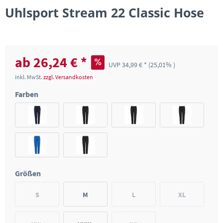
Uhlsport Stream 22 Classic Hose
ab 26,24 € *
UVP 34,99 € *
(25,01% )
inkl. MwSt.
zzgl. Versandkosten
Farben
Größen
S
M
L
XL