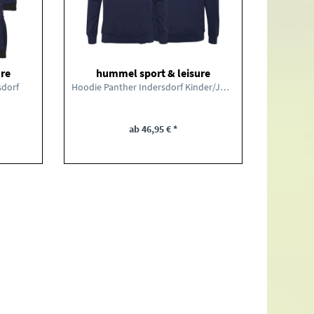
ure
hummel sport & leisure
hum
sdorf
Hoodie Panther Indersdorf Kinder/Jugend
Hoodie 
ab 46,95 € *