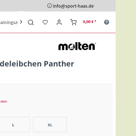
info@sport-haas.de
0,00 € *
rainingszubehör
Ehrenpreise
Sporttaschen
Schuhe

deleibchen Panther
osten
L
XL