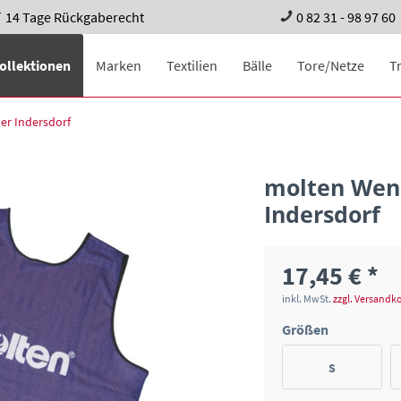
14 Tage Rückgaberecht
0 82 31 - 98 97 60
ollektionen
Marken
Textilien
Bälle
Tore/Netze
T
er Indersdorf
molten Wen
Indersdorf
17,45 € *
inkl. MwSt.
zzgl. Versandk
Größen
S