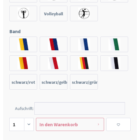
Damen
Volleyball
Damen
Band
schwarz/rot
schwarz/gelb
schwarz/grün
Aufschrift:
In den
Warenkorb