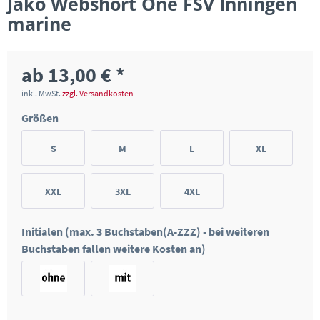
Jako Webshort One FSV Inningen
marine
ab 13,00 € *
inkl. MwSt.
zzgl. Versandkosten
Größen
S
M
L
XL
XXL
3XL
4XL
Initialen (max. 3 Buchstaben(A-ZZZ) - bei weiteren
Buchstaben fallen weitere Kosten an)