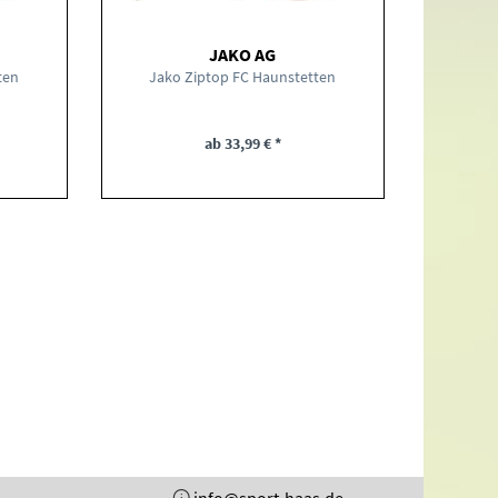
JAKO AG
ten
Jako Ziptop FC Haunstetten
Jako Fr
ab 33,99 € *