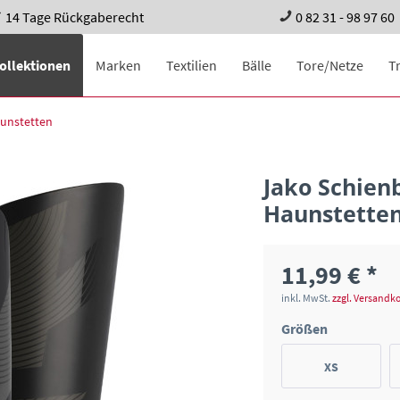
14 Tage Rückgaberecht
0 82 31 - 98 97 60
ollektionen
Marken
Textilien
Bälle
Tore/Netze
T
unstetten
Jako Schien
Haunstette
11,99 € *
inkl. MwSt.
zzgl. Versandk
Größen
XS