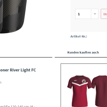
In
Artikel-Nr.:
Kunden kauften auch
oner River Light FC
n
rgröße 120-140 cm; M -