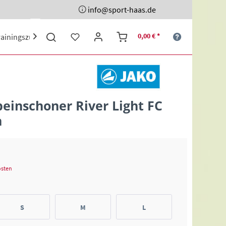
info@sport-haas.de
0,00 € *
rainingszubehör
Ehrenpreise
Sporttaschen
Schuhe

beinschoner River Light FC
n
osten
S
M
L