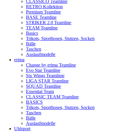
CLASSICO Teamline
RETRO Kollektion
Premium Teamline
BASE Teamline
STRIKER 2.0 Teamline
TEAM Teamline
Basics
Trikots, Sporthosen, Stutzen, Socken
Bälle
Taschen
Auslaufmodelle
erima
Change by erima Teamline
Evo Star Teamline
Six Wings Teamlinie
LIGA STAR Teamline
SQUAD Teamline
Essential Team
CLASSIC TEAM Teamline
BASICS
Trikots, Sporthosen, Stutzen, Socken
Taschen
Bälle
Auslaufmodelle
Uhlsport