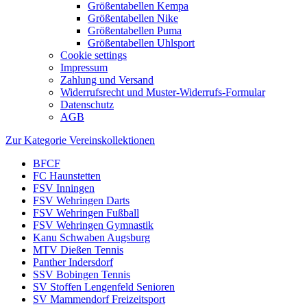
Größentabellen Kempa
Größentabellen Nike
Größentabellen Puma
Größentabellen Uhlsport
Cookie settings
Impressum
Zahlung und Versand
Widerrufsrecht und Muster-Widerrufs-Formular
Datenschutz
AGB
Zur Kategorie Vereinskollektionen
BFCF
FC Haunstetten
FSV Inningen
FSV Wehringen Darts
FSV Wehringen Fußball
FSV Wehringen Gymnastik
Kanu Schwaben Augsburg
MTV Dießen Tennis
Panther Indersdorf
SSV Bobingen Tennis
SV Stoffen Lengenfeld Senioren
SV Mammendorf Freizeitsport