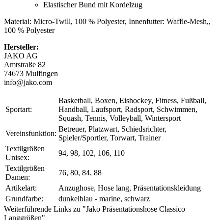
Elastischer Bund mit Kordelzug
Material: Micro-Twill, 100 % Polyester, Innenfutter: Waffle-Mesh,,
100 % Polyester
Hersteller:
JAKO AG
Amtstraße 82
74673 Mulfingen
info@jako.com
Basketball, Boxen, Eishockey, Fitness, Fußball,
Sportart:
Handball, Laufsport, Radsport, Schwimmen,
Squash, Tennis, Volleyball, Wintersport
Betreuer, Platzwart, Schiedsrichter,
Vereinsfunktion:
Spieler/Sportler, Torwart, Trainer
Textilgrößen
94, 98, 102, 106, 110
Unisex:
Textilgrößen
76, 80, 84, 88
Damen:
Artikelart:
Anzughose, Hose lang, Präsentationskleidung
Grundfarbe:
dunkelblau - marine, schwarz
Weiterführende Links zu "Jako Präsentationshose Classico
Langgrößen"