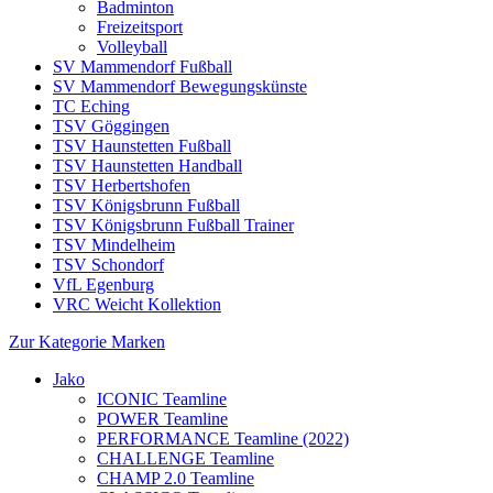
Badminton
Freizeitsport
Volleyball
SV Mammendorf Fußball
SV Mammendorf Bewegungskünste
TC Eching
TSV Göggingen
TSV Haunstetten Fußball
TSV Haunstetten Handball
TSV Herbertshofen
TSV Königsbrunn Fußball
TSV Königsbrunn Fußball Trainer
TSV Mindelheim
TSV Schondorf
VfL Egenburg
VRC Weicht Kollektion
Zur Kategorie Marken
Jako
ICONIC Teamline
POWER Teamline
PERFORMANCE Teamline (2022)
CHALLENGE Teamline
CHAMP 2.0 Teamline