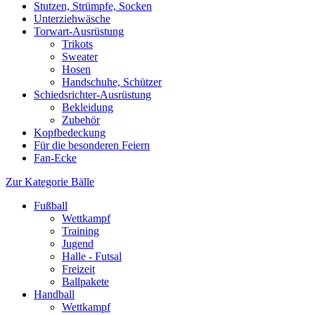
Stutzen, Strümpfe, Socken
Unterziehwäsche
Torwart-Ausrüstung
Trikots
Sweater
Hosen
Handschuhe, Schützer
Schiedsrichter-Ausrüstung
Bekleidung
Zubehör
Kopfbedeckung
Für die besonderen Feiern
Fan-Ecke
Zur Kategorie Bälle
Fußball
Wettkampf
Training
Jugend
Halle - Futsal
Freizeit
Ballpakete
Handball
Wettkampf