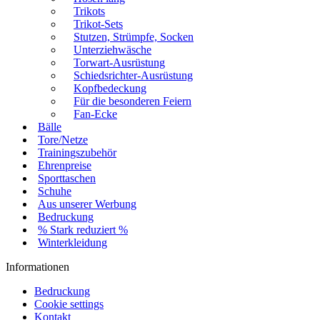
Trikots
Trikot-Sets
Stutzen, Strümpfe, Socken
Unterziehwäsche
Torwart-Ausrüstung
Schiedsrichter-Ausrüstung
Kopfbedeckung
Für die besonderen Feiern
Fan-Ecke
Bälle
Tore/Netze
Trainingszubehör
Ehrenpreise
Sporttaschen
Schuhe
Aus unserer Werbung
Bedruckung
% Stark reduziert %
Winterkleidung
Informationen
Bedruckung
Cookie settings
Kontakt