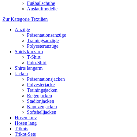
Fußballschuhe
Auslaufmodelle
Zur Kategorie Textilien
Anzüge
Präsentationsanzüge
Trainingsanzüge
Polyesteranzüge
Shirts kurzarm
T-Shirt
Polo-Shirt
Shirts langarm
Jacken
Präsentationsjacken
Polyesterjacke
Trainingsjacken
Regenjacken
Stadionjacken
Kapuzenjacken
Softshelljacken
Hosen kurz
Hosen lang
Trikots
Trikot-Sets