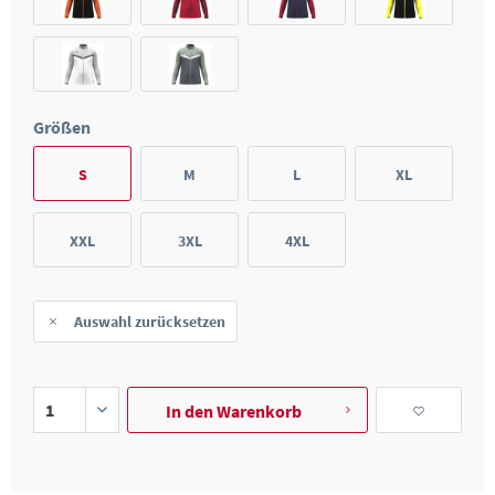
Größen
S
M
L
XL
XXL
3XL
4XL
Auswahl zurücksetzen
In den
Warenkorb