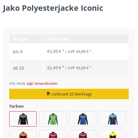
Jako Polyesterjacke Iconic
Menge
Stückpreis
43,99 € *
bis
9
/ UVP 49,99 € *
32,49 € *
ab
10
/ UVP 49,99 € *
inkl. MwSt.
zzgl. Versandkosten
Lieferzeit 10 Werktage
Farben