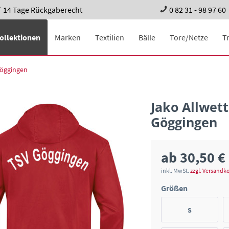
14 Tage Rückgaberecht
0 82 31 - 98 97 60
ollektionen
Marken
Textilien
Bälle
Tore/Netze
T
Göggingen
Jako Allwet
Göggingen
ab 30,50 €
inkl. MwSt.
zzgl. Versandk
Größen
S