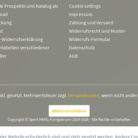
le Prospekte und Katalog als
Cookie settings
oad
Impressum
ckung
Zahlung und Versand
kt
Widerrufsrecht und Muster-
e-Widerrufserklärung
Widerrufs-Formular
ntabellen verschiedener
Datenschutz
ller
AGB
inkl. gesetzl. Mehrwertsteuer zzgl.
Versandkosten
, wenn nicht ande
Widerruf erklären
Copyright © Sport HAAS, Königsbrunn 2014-2026 - Alle Rechte vorbehalten
 der Website erforderlich sind und stets gesetzt werden. Andere Co