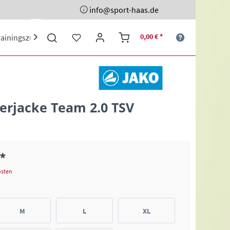
info@sport-haas.de
0,00 € *
rainingszubehör
Ehrenpreise
Sporttaschen
Schuhe

terjacke Team 2.0 TSV
 *
osten
M
L
XL