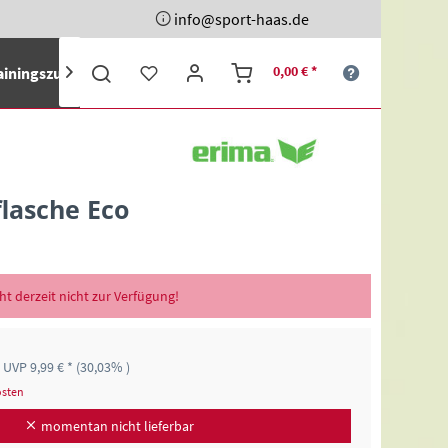
info@sport-haas.de
0,00 € *
ainingszubehör
Ehrenpreise
Sporttaschen
Schuhe
A

flasche Eco
eht derzeit nicht zur Verfügung!
UVP 9,99 € *
(30,03% )
osten
momentan nicht lieferbar