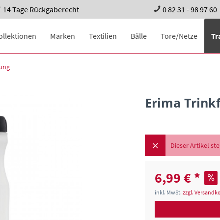
14 Tage Rückgaberecht
0 82 31 - 98 97 60
ollektionen
Marken
Textilien
Bälle
Tore/Netze
Tr
ung
Erima Trink
Dieser Artikel st
6,99 € *
inkl. MwSt.
zzgl. Versandk