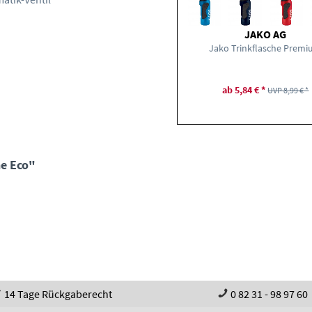
JAKO AG
Jako Trinkflasche Prem
ab 5,84 € *
UVP 8,99 € *
he Eco"
14 Tage Rückgaberecht
0 82 31 - 98 97 60