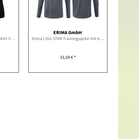
ERIMA GmbH
Erima Funktions Teamsport T-Shirt VRC Weicht Damen
Erima LIGA STAR Trainingsjacke mit Kapuze VRC...
Erima
32,50 € *