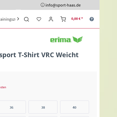
info@sport-haas.de
0,00 € *
rainingszubehör
Ehrenpreise
Sporttaschen
Schuhe

port T-Shirt VRC Weicht
osten
36
38
40