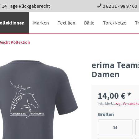
14 Tage Rückgaberecht
0 82 31 - 98 97 60
ollektionen
Marken
Textilien
Bälle
Tore/Netze
T
eicht Kollektion
erima Teams
Damen
14,00 € *
inkl. MwSt.
zzgl. Versandk
Größen
34