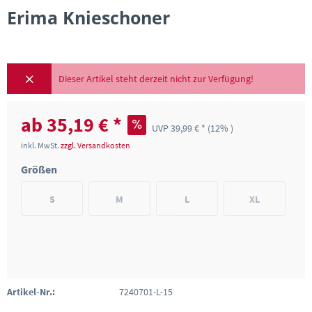
Erima Knieschoner
Dieser Artikel steht derzeit nicht zur Verfügung!
ab 35,19 € *
UVP 39,99 € *
(12% )
inkl. MwSt.
zzgl. Versandkosten
Größen
S
M
L
XL
Artikel-Nr.:
7240701-L-15