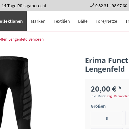
14 Tage Rückgaberecht
0 82 31 - 98 97 60
ollektionen
Marken
Textilien
Bälle
Tore/Netze
T
offen Lengenfeld Senioren
Erima Functi
Lengenfeld
20,00 € *
inkl. MwSt.
zzgl. Versandk
Größen
S