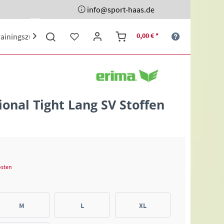
info@sport-haas.de
0,00 € *
rainingszubehör
Ehrenpreise
Sporttaschen
Schuhe

onal Tight Lang SV Stoffen
osten
M
L
XL