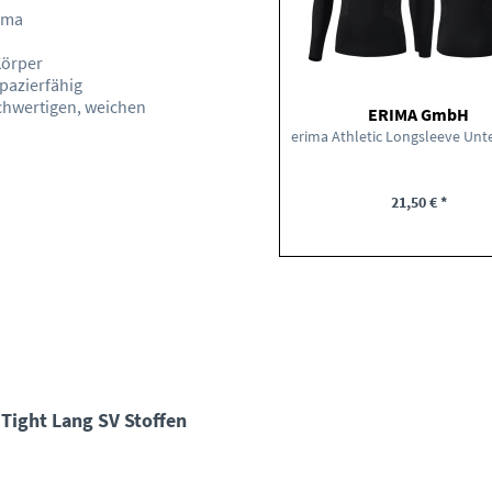
ima
Körper
apazierfähig
chwertigen, weichen
ERIMA GmbH
21,50 € *
Tight Lang SV Stoffen