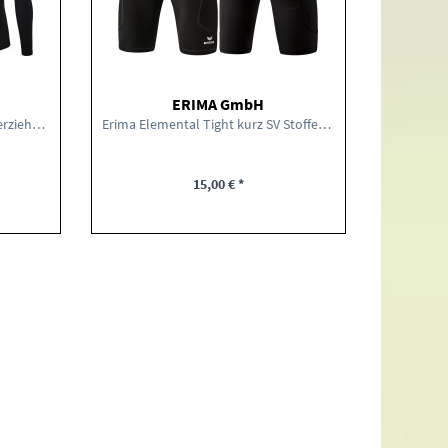
ERIMA GmbH
erima Athletic Longsleeve Unterziehhemd SV...
Erima Elemental Tight kurz SV Stoffen Lengenfeld
15,00 € *