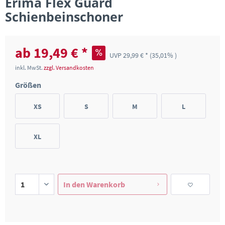
Erima Flex Guard
Schienbeinschoner
ab 19,49 € *
UVP 29,99 € *
(35,01% )
inkl. MwSt.
zzgl. Versandkosten
Größen
XS
S
M
L
XL
In den
Warenkorb