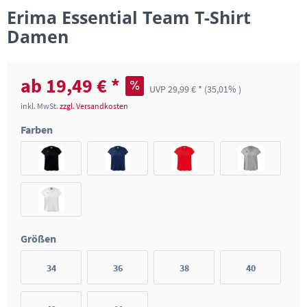
Erima Essential Team T-Shirt
Damen
ab 19,49 € *
UVP 29,99 € *
(35,01% )
inkl. MwSt.
zzgl. Versandkosten
Farben
Größen
34
36
38
40