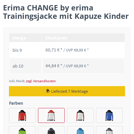
Erima CHANGE by erima
Trainingsjacke mit Kapuze Kinder
Menge
Stückpreis
60,71 € *
bis
9
/ UVP 68,99 € *
44,84 € *
ab
10
/ UVP 68,99 € *
inkl. MwSt.
zzgl. Versandkosten
Lieferzeit 7 Werktage
Farben