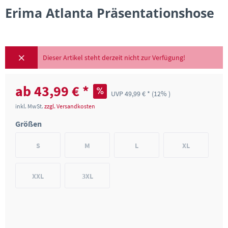
Erima Atlanta Präsentationshose
Dieser Artikel steht derzeit nicht zur Verfügung!
ab 43,99 € *
UVP 49,99 € *
(12% )
inkl. MwSt.
zzgl. Versandkosten
Größen
S
M
L
XL
XXL
3XL