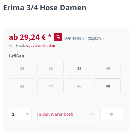
Erima 3/4 Hose Damen
ab 29,24 € *
UVP 44,99 € *
(35,01% )
inkl. MwSt.
zzgl. Versandkosten
Größen
34
36
38
40
42
44
46
48
In den
Warenkorb